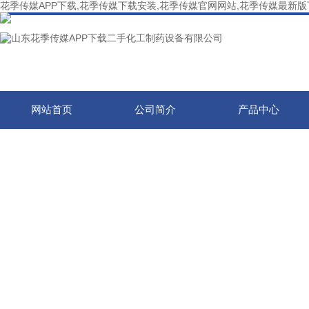
花季传媒APP下载,花季传媒下载安装,花季传媒官网网站,花季传媒最新
网站首页
公司简介
产品中心