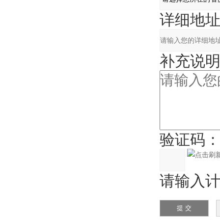
详细地址
补充说明
验证码
请输入计算