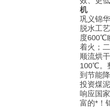
效、
机
巩义锦
脱水工艺
度600℃
着火
顺流烘干
100℃
到节能降耗
投资煤泥
响应国家
富的*